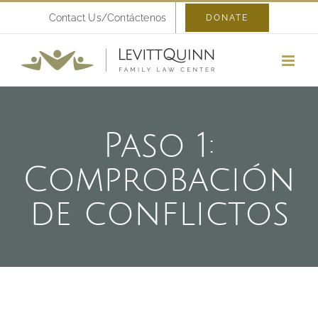
Skip
Contact Us/Contáctenos
DONATE
to
content
Paso 1:
Comprobación
de conflictos