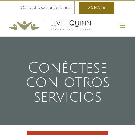
Skip
Contact Us/Contáctenos
DONATE
to
content
Conéctese
con otros
servicios